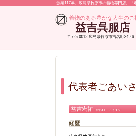
創業117年。広島県竹原市の着物専門店。
着物のある豊かな人生のご
益吉呉服店
〒725-0013 広島県竹原市吉名町249-6
代表者ごあい
益吉宏祐
（ますよし こうゆう）
経歴