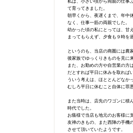
私は、小さい頃から両親の仕事
て育ってきました。
朝早くから、夜遅くまで、年中
なく、仕事一筋の両親でした。
幼かった頃の私にとっては、甘
まってもらえず、夕食も９時を
というのも、当店の商圏には農
後家族でゆっくりきものを見に
また、お勤めの方や自営業の方
だとすれば平日に休みを取れば
ういう考えは、ほととんどなか
むしろ平日に休むこと自体に罪
また当時は、店先のワゴンに積
時代でした。
お蔭様で当店も地元のお客様に
友禅のきもの、また西陣の手機
させて頂いていたようです。