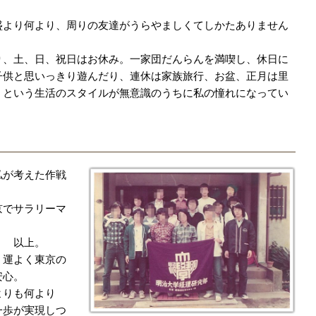
盛より何より、周りの友達がうらやましくてしかたありません
り、土、日、祝日はお休み。一家団だんらんを満喫し、休日に
子供と思いっきり遊んだり、連休は家族旅行、お盆、正月は里
」という生活のスタイルが無意識のうちに私の憧れになってい
私が考えた作戦
京でサラリーマ
。
、運よく東京の
安心。
よりも何より
一歩が実現しつ