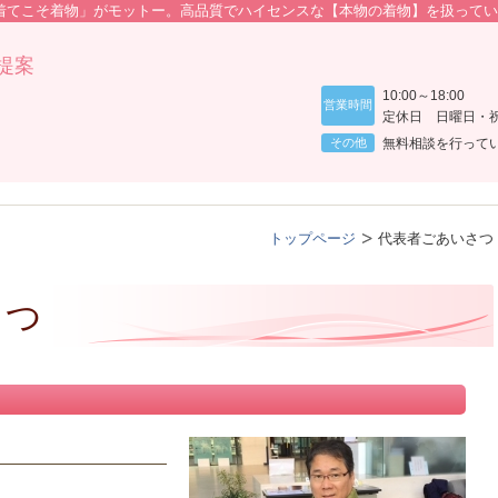
「着てこそ着物」がモットー。高品質でハイセンスな【本物の着物】を扱って
提案
10:00～18:00
営業時間
定休日 日曜日・
その他
無料相談を行って
トップページ
代表者ごあいさつ
さつ