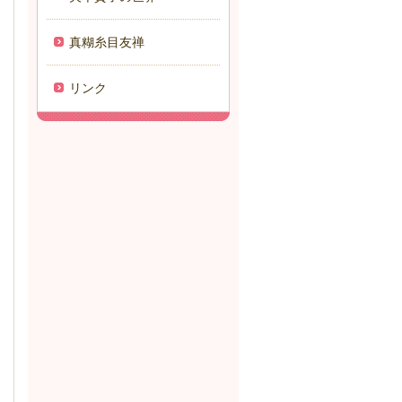
真糊糸目友禅
リンク