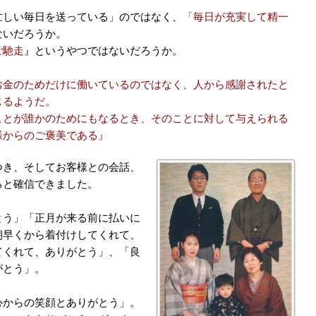
忙しい毎日を送っている」のではなく、
「
毎日が充実して精一
ないだろうか。
ご馳走
』というやつではないだろうか。
お金のためだけに働いているのではなく、人から感謝されたと
じるようだ。
ことが誰かのためにもなるとき、そのことに対して与えられる
様からのご褒美である
』
つき、そしてお客様との会話、
ると確信できました。
とう」「正月が来る前に払いに
朝早くから着付けしてくれて、
てくれて、ありがとう」、「良
がとう」。
心からの笑顔とありがとう」。