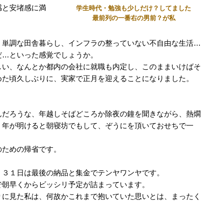
感と安堵感に満
学生時代・勉強も少しだけ？してました
最前列の一番右の男前？が私
、単調な田舎暮らし、インフラの整っていない不自由な生活…
だ…といった感覚でしょうか。
しい、なんとか都内の会社に就職も内定し、このままいけばそ
めた頃久しぶりに、実家で正月を迎えることになりました。
んだろうな、年越しそばどころか除夜の鐘を聞きながら、熱燗
、年が明けると朝寝坊でもして、ぞうにを頂いておせちで一
のための帰省です。
、３１日は最後の納品と集金でテンヤワンヤです。
で朝早くからビッシリ予定が詰まっています。
りに見た私は、何故かこれまで抱いていた思いとは、まったく