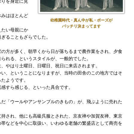
ぶりを身近に見
休みはほとんど
幼稚園時代・真ん中が私・ポーズが
バッチリ決まってます
えたい母親にか
過ぎることもざらでした。
家の方が多く、朝早くから日が落ちるまで農作業をされ、夕食
来られる、というスタイルが、一般的でした。
は、やはり土曜日、日曜日、祝日に来店されます。
いい、ということになりますが、当時の田舎のこの地方ではそ
ったようです。
悪感すら感じる、といった具合です。
んだ「ウールやアンサンブルのきもの」が、飛ぶように売れた
支持され、他にも高級呉服とされた、京友禅や加賀友禅、東京
の帯などを中心に取扱い、いわゆる老舗の繁盛店として商売を